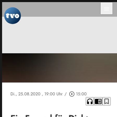
menu
Di., 25.08.2020
, 19:00 Uhr
/
play_circle_outline
15:00
headphones
chrome_reader_mode
bookmark_border