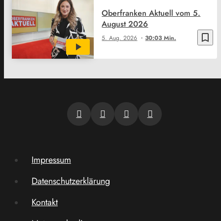
Oberfranken Aktuell vom 5.
August 2026
bookmark_border
5. Aug. 2026
30:03 Min.
Impressum
Datenschutzerklärung
Kontakt