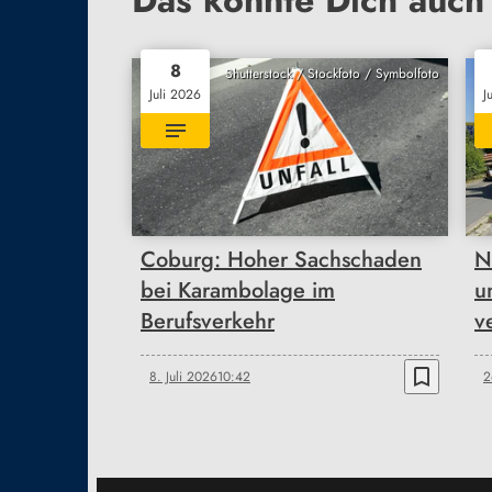
8
Shutterstock / Stockfoto / Symbolfoto
Juli 2026
J
Coburg: Hoher Sachschaden
N
bei Karambolage im
u
Berufsverkehr
ve
bookmark_border
8. Juli 2026
10:42
2