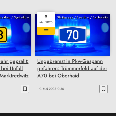
9
Stockfoto / Symbolfoto
Shutterstock / Stockfoto / Symbolfoto
Mai 2026
hr geprallt:
Ungebremst in Pkw-Gespann
bei Unfall
gefahren: Trümmerfeld auf der
Marktredwitz
A70 bei Oberhaid
bookmark_border
bookmark_border
9. Mai 2026
10:30