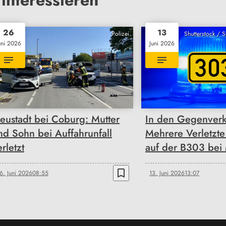
26
13
Polizei
Shutterstock / 
uni 2026
Juni 2026
eustadt bei Coburg: Mutter
In den Gegenverke
nd Sohn bei Auffahrunfall
Mehrere Verletzte 
rletzt
auf der B303 bei 
bookmark_border
6. Juni 2026
08:55
13. Juni 2026
13:07