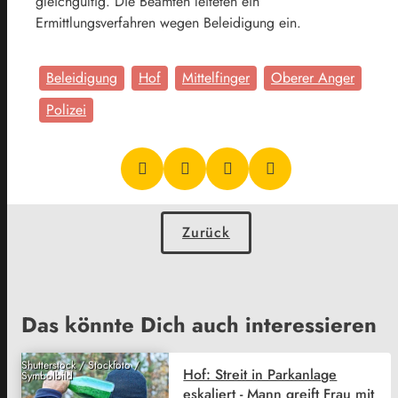
gleichgültig. Die Beamten leiteten ein
Ermittlungsverfahren wegen Beleidigung ein.
Beleidigung
Hof
Mittelfinger
Oberer Anger
Polizei
Zurück
Das könnte Dich auch interessieren
Shutterstock / Stockfoto /
Hof: Streit in Parkanlage
Symbolbild
eskaliert - Mann greift Frau mit