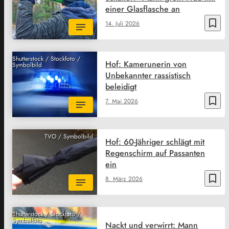
einer Glasflasche an
bookmark_border
14. Juli 2026
Shutterstock / Stockfoto /
Hof: Kamerunerin von
Symbolbild
Unbekannter rassistisch
beleidigt
bookmark_border
7. Mai 2026
TVO / Symbolbild
Hof: 60-Jähriger schlägt mit
Regenschirm auf Passanten
ein
bookmark_border
8. März 2026
Shutterstock / Stockfoto /
Symbolfoto
Nackt und verwirrt: Mann