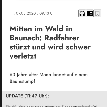
headphones
chrome_reader_mode
bookmark_border
Fr., 07.08.2020
, 09:13 Uhr
Mitten im Wald in
Baunach: Radfahrer
stürzt und wird schwer
verletzt
63 Jahre alter Mann landet auf einem
Baumstumpf
UPDATE (11:47 Uhr):
Ein 62 Jahre alter Mann stürzte am Donnerstagabend (06.