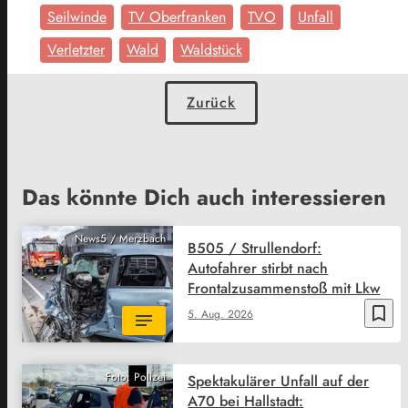
Seilwinde
TV Oberfranken
TVO
Unfall
Verletzter
Wald
Waldstück
Zurück
Das könnte Dich auch interessieren
News5 / Merzbach
B505 / Strullendorf:
Autofahrer stirbt nach
Frontalzusammenstoß mit Lkw
bookmark_border
5. Aug. 2026
Foto: Polizei
Spektakulärer Unfall auf der
A70 bei Hallstadt: