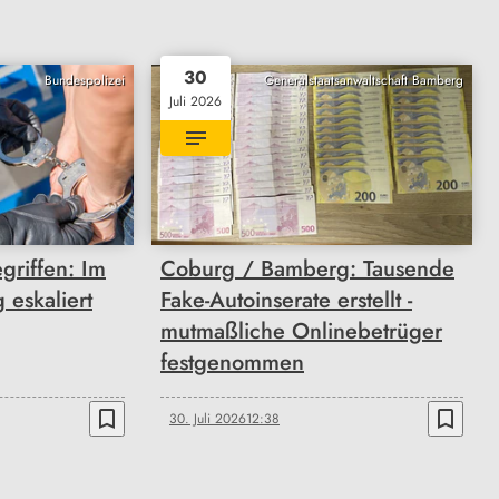
30
Bundespolizei
Generalstaatsanwaltschaft Bamberg
Juli 2026
griffen: Im
Coburg / Bamberg: Tausende
eskaliert
Fake-Autoinserate erstellt -
mutmaßliche Onlinebetrüger
festgenommen
bookmark_border
bookmark_border
30. Juli 2026
12:38