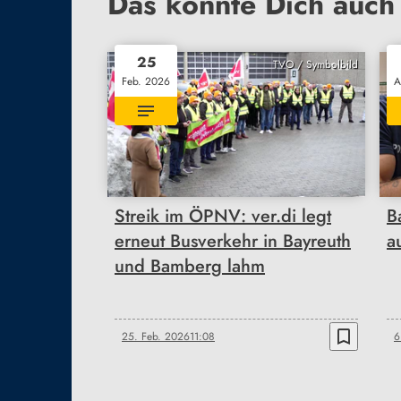
Das könnte Dich auch 
25
TVO / Symbolbild
Feb. 2026
A
Streik im ÖPNV: ver.di legt
B
erneut Busverkehr in Bayreuth
a
und Bamberg lahm
bookmark_border
25. Feb. 2026
11:08
6