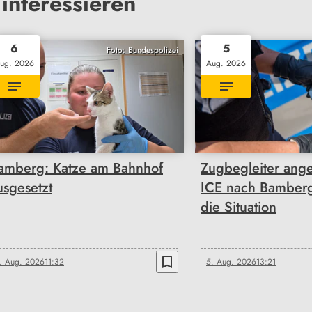
interessieren
6
5
Foto: Bundespolizei
ug. 2026
Aug. 2026
amberg: Katze am Bahnhof
Zugbegleiter ange
usgesetzt
ICE nach Bamberg 
die Situation
bookmark_border
. Aug. 2026
11:32
5. Aug. 2026
13:21