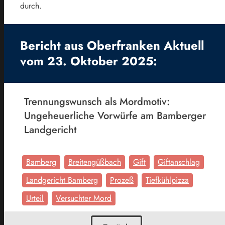
durch.
Bericht aus Oberfranken Aktuell
vom 23. Oktober 2025:
Trennungswunsch als Mordmotiv:
Ungeheuerliche Vorwürfe am Bamberger
Landgericht
Bamberg
Breitengüßbach
Gift
Giftanschlag
Landgericht Bamberg
Prozeß
Tiefkühlpizza
Urteil
Versuchter Mord