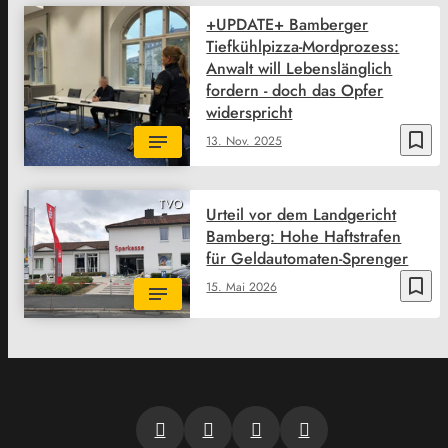
+UPDATE+ Bamberger
Tiefkühlpizza-Mordprozess:
Anwalt will Lebenslänglich
fordern - doch das Opfer
widerspricht
bookmark_border
13. Nov. 2025
TVO
Urteil vor dem Landgericht
Bamberg: Hohe Haftstrafen
für Geldautomaten-Sprenger
bookmark_border
15. Mai 2026