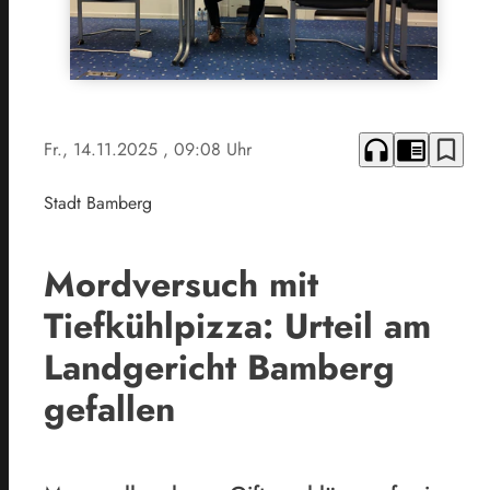
headphones
chrome_reader_mode
bookmark_border
Fr., 14.11.2025
, 09:08 Uhr
Stadt Bamberg
Mordversuch mit
Tiefkühlpizza: Urteil am
Landgericht Bamberg
gefallen