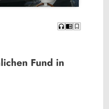
headphones
chrome_reader_mode
bookmark_border
lichen Fund in