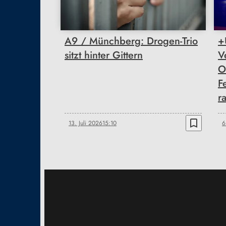
A9 / Münchberg: Drogen-Trio
+
sitzt hinter Gittern
V
O
F
r
bookmark_border
13. Juli 2026
15:10
6