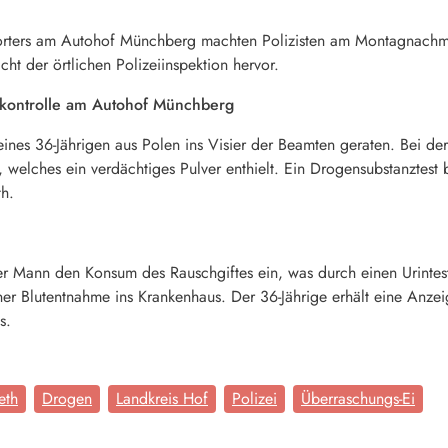
sporters am Autohof Münchberg machten Polizisten am Montagnachm
cht der örtlichen Polizeiinspektion hervor.
ikontrolle am Autohof Münchberg
nes 36-Jährigen aus Polen ins Visier der Beamten geraten. Bei de
 welches ein verdächtiges Pulver enthielt. Ein Drogensubstanztest b
th.
Mann den Konsum des Rauschgiftes ein, was durch einen Urintest 
ner Blutentnahme ins Krankenhaus. Der 36-Jährige erhält eine Anzei
s.
eth
Drogen
Landkreis Hof
Polizei
Überraschungs-Ei