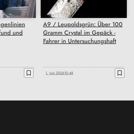
genlinien
A9 / Leupoldsgrün: Über 100
fund und
Gramm Crystal im Gepäck -
Fahrer in Untersuchungshaft
bookmark_border
bookmark_border
1. Juni 2026
10:48