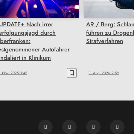
UPDATE+ Nach irrer
A9 / Berg: Schlan
erfolgungsjagd durch
führen zu Drogen
berfranken:
Strafverfahren
estgenommener Autofahrer
andaliert in Klinikum
bookmark_border
. Nov. 2025
11:45
3. Aug. 2026
12:59