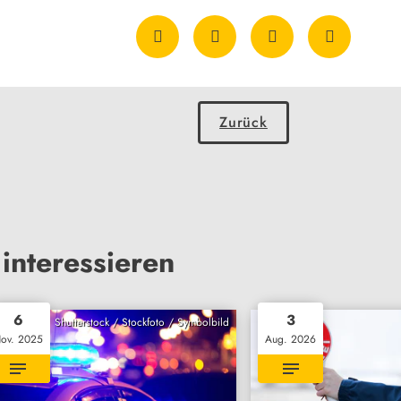
Zurück
interessieren
6
3
Shutterstock / Stockfoto / Symbolbild
ov. 2025
Aug. 2026