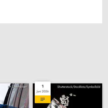
1
PP Oberfranken
Shutterstock/Stockfoto/Symbolbild
Juni 2026