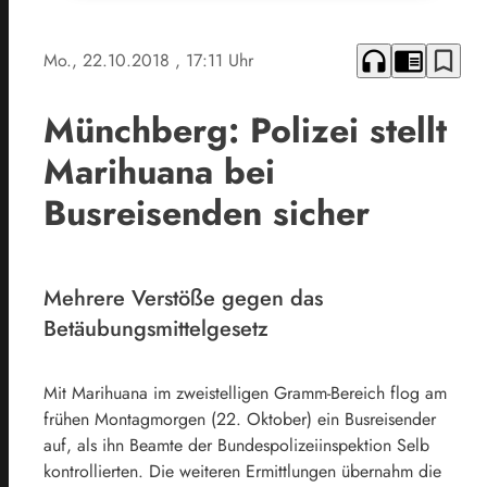
headphones
chrome_reader_mode
bookmark_border
Mo., 22.10.2018
, 17:11 Uhr
Münchberg: Polizei stellt
Marihuana bei
Busreisenden sicher
Mehrere Verstöße gegen das
Betäubungsmittelgesetz
Mit Marihuana im zweistelligen Gramm-Bereich flog am
frühen Montagmorgen (22. Oktober) ein Busreisender
auf, als ihn Beamte der Bundespolizeiinspektion Selb
kontrollierten. Die weiteren Ermittlungen übernahm die