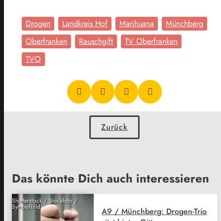
Drogen
Landkreis Hof
Marihuana
Münchberg
Oberfranken
Rauschgift
TV Oberfranken
TVO
Zurück
Das könnte Dich auch interessieren
Shutterstock / Stockfoto /
Symbolbild
A9 / Münchberg: Drogen-Trio