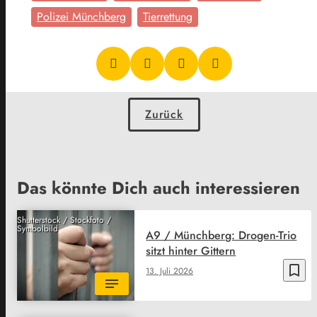
Polizei Münchberg
Tierrettung
Zurück
Das könnte Dich auch interessieren
Shutterstock / Stockfoto /
Symbolbild
A9 / Münchberg: Drogen-Trio
sitzt hinter Gittern
bookmark_border
13. Juli 2026