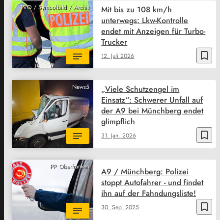
TVO / Symbolbild / Archiv
Mit bis zu 108 km/h
unterwegs: Lkw-Kontrolle
endet mit Anzeigen für Turbo-
Trucker
bookmark_border
12. Juli 2026
News5
„Viele Schutzengel im
Einsatz“: Schwerer Unfall auf
der A9 bei Münchberg endet
glimpflich
bookmark_border
31. Jan. 2026
PP Oberfranken
A9 / Münchberg: Polizei
stoppt Autofahrer - und findet
ihn auf der Fahndungsliste!
bookmark_border
30. Sep. 2025