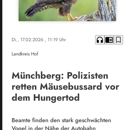
headphones
chrome_reader_mode
bookmark_border
Di., 17.02.2026
, 11:19 Uhr
Landkreis Hof
Münchberg: Polizisten
retten Mäusebussard vor
dem Hungertod
Beamte finden den stark geschwächten
Vogel in der Nähe der Autobahn