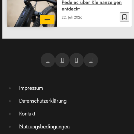
Pedelec über Kleinanzeigen
entdeckt
bookmark_border
22. Juli 2026
Impressum
Datenschutzerklärung
Kontakt
Nutzungsbedingungen