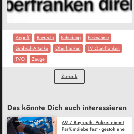
Angriff
Bayreuth
Fahndung
Festnahme
Grabsch-Attacke
Oberfranken
TV Oberfranken
TVO
Zeuge
Zurück
Das könnte Dich auch interessieren
Bundespolizei / Symbolfoto
A9 / Bayreuth: Polizei nimmt
Parfümdiebe fest - gestohlene