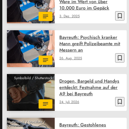
Ware im Wert von über
10.000 Euro im Gepäck
bookmark_border
3. Dez. 2025
Bundespolizei
Bayreuth: Psychisch kranker
Mann greift Polizeibeamte mit
Messern an
bookmark_border
26. Aug. 2025
Symbolbild / Shutterstock
Drogen, Bargeld und Handys
entdeckt: Festnahme auf der
A9 bei Bayreuth
bookmark_border
24. Juli 2026
Shutterstock / Stockfoto /
Bayreuth: Gestohlenes
Symbolbild