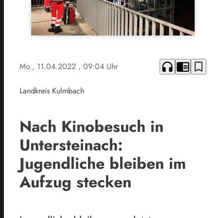
headphones
chrome_reader_mode
bookmark_border
Mo., 11.04.2022
, 09:04 Uhr
Landkreis Kulmbach
Nach Kinobesuch in
Untersteinach:
Jugendliche bleiben im
Aufzug stecken