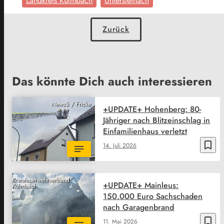
Landkreis Kulmbach
Untersteinach
Zurück
Das könnte Dich auch interessieren
News5 / Fricke
+UPDATE+ Hohenberg: 80-
Jähriger nach Blitzeinschlag in
Einfamilienhaus verletzt
bookmark_border
14. Juli 2026
Kreisfeuerwehrverband
+UPDATE+ Mainleus:
Kulmbach
150.000 Euro Sachschaden
nach Garagenbrand
bookmark_border
11. Mai 2026