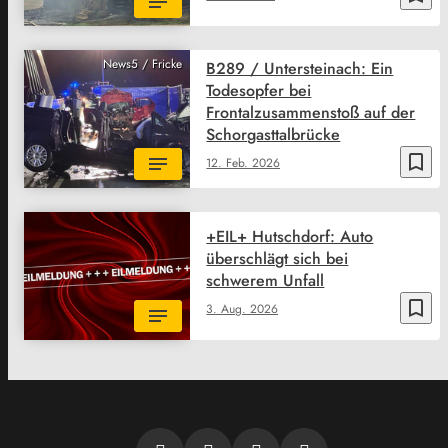
News5 / Fricke
B289 / Untersteinach: Ein
Todesopfer bei
Frontalzusammenstoß auf der
Schorgasttalbrücke
bookmark_border
12. Feb. 2026
+EIL+ Hutschdorf: Auto
überschlägt sich bei
schwerem Unfall
bookmark_border
3. Aug. 2026