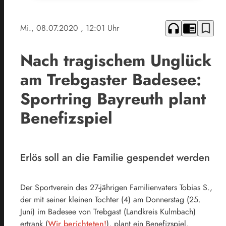
headphones
chrome_reader_mode
bookmark_border
Mi., 08.07.2020
, 12:01 Uhr
Nach tragischem Unglück
am Trebgaster Badesee:
Sportring Bayreuth plant
Benefizspiel
Erlös soll an die Familie gespendet werden
Der Sportverein des 27-jährigen Familienvaters Tobias S.,
der mit seiner kleinen Tochter (4) am Donnerstag (25.
Juni) im Badesee von Trebgast (Landkreis Kulmbach)
ertrank (
Wir berichteten!
), plant ein Benefizspiel.