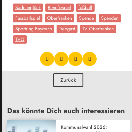
Badeunglück
Benefizspiel
fußball
Fussballspiel
Oberfranken
Spende
Spenden
Sportring Bayreuth
Trebgast
TV Oberfranken
TVO
Zurück
Das könnte Dich auch interessieren
Kommunalwahl 2026: