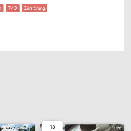
n
TVO
Zerstörung
13
Stockfoto / Symbolfoto
Polizei