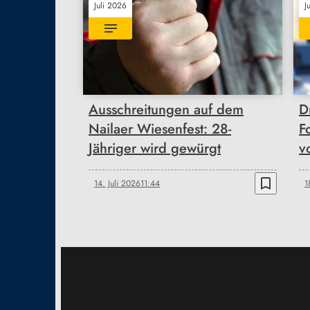
Juli 2026
J
Ausschreitungen auf dem
D
Nailaer Wiesenfest: 28-
F
Jähriger wird gewürgt
v
bookmark_border
14. Juli 2026
11:44
1