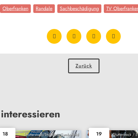
Oberfranken
Randale
Sachbeschädigung
TV Oberfranke
Zurück
interessieren
18
19
Shutterstock/Stockfoto/Symbolbild
Shutterstock / 