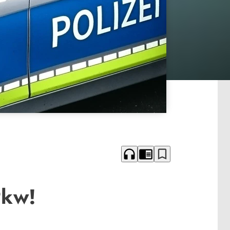
headphones
chrome_reader_mode
bookmark_border
Pkw!