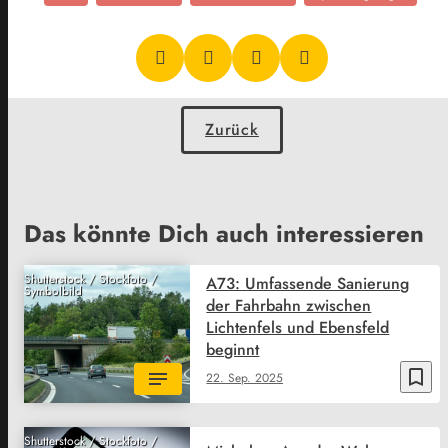
Zurück
Das könnte Dich auch interessieren
Shutterstock / Stockfoto /
A73: Umfassende Sanierung
Symbolbild
der Fahrbahn zwischen
Lichtenfels und Ebensfeld
beginnt
bookmark_border
22. Sep. 2025
Shutterstock / Stockfoto /