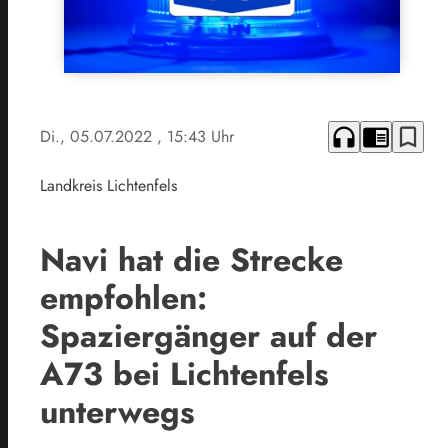
headphones
chrome_reader_mode
bookmark_border
Di., 05.07.2022
, 15:43 Uhr
Landkreis Lichtenfels
Navi hat die Strecke
empfohlen:
Spaziergänger auf der
A73 bei Lichtenfels
unterwegs