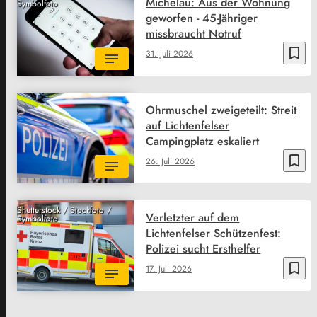
Michelau: Aus der Wohnung
Symbolfoto
geworfen - 45-Jähriger
missbraucht Notruf
bookmark_border
31. Juli 2026
Ohrmuschel zweigeteilt: Streit
auf Lichtenfelser
Campingplatz eskaliert
bookmark_border
26. Juli 2026
Shutterstock / Stockfoto /
Verletzter auf dem
Symbolfoto
Lichtenfelser Schützenfest:
Polizei sucht Ersthelfer
bookmark_border
17. Juli 2026