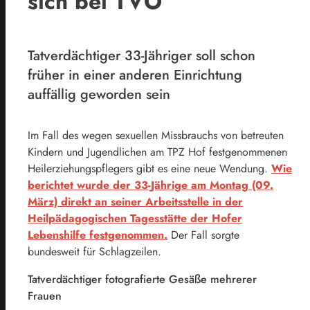
sich bei TVO
Tatverdächtiger 33-Jähriger soll schon
früher in einer anderen Einrichtung
auffällig geworden sein
Im Fall des wegen sexuellen Missbrauchs von betreuten
Kindern und Jugendlichen am TPZ Hof festgenommenen
Heilerziehungspflegers gibt es eine neue Wendung.
Wie
berichtet wurde der 33-Jährige am Montag (09.
März) direkt an seiner Arbeitsstelle in der
Heilpädagogischen Tagesstätte der Hofer
Lebenshilfe festgenommen.
Der Fall sorgte
bundesweit für Schlagzeilen.
Tatverdächtiger fotografierte Gesäße mehrerer
Frauen