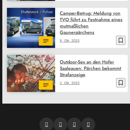
Shutterstock / Polizei
Camper-Betrug: Meldung von
TVO führt zu Festnahme eines
mutmaßlichen
Gaunerpärchens
bookmark_border
8. Okt. 2025
Shutterstock / Stockfoto /
Outdoor-Sex an den Hofer
Symbolfoto
Saaleauen: Pärchen bekommt
Strafanzeige
bookmark_border
2. Okt. 2025