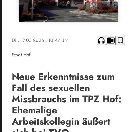
headphones
chrome_reader_mode
bookmark_border
Di., 17.03.2026
, 10:47 Uhr
Stadt Hof
Neue Erkenntnisse zum
Fall des sexuellen
Missbrauchs im TPZ Hof:
Ehemalige
Arbeitskollegin äußert