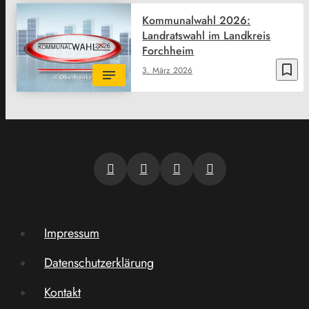
Kommunalwahl 2026:
Landratswahl im Landkreis
Forchheim
bookmark_border
3. März 2026
Impressum
Datenschutzerklärung
Kontakt