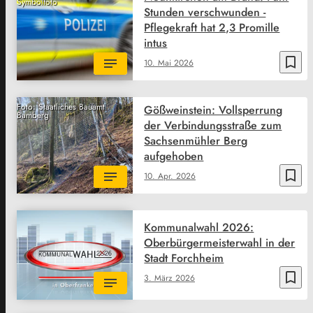
Symbolfoto
Stunden verschwunden -
Pflegekraft hat 2,3 Promille
intus
bookmark_border
10. Mai 2026
Foto: Staatliches Bauamt
Gößweinstein: Vollsperrung
Bamberg
der Verbindungsstraße zum
Sachsenmühler Berg
aufgehoben
bookmark_border
10. Apr. 2026
Kommunalwahl 2026:
Oberbürgermeisterwahl in der
Stadt Forchheim
bookmark_border
3. März 2026