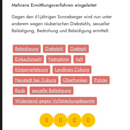
Mehrere Ermittlungsverfahren eingeleitet
Gegen den 61-jährigen Sonneberger wird nun unter
anderem wegen räuberischen Diebstahls, sexueller
Belästigung, Bedrohung und Beleidigung ermittelt.
Beleidigung
Diebstahl
Diebtahl
Einkaufsmarkt
Festnahme
haft
Körperverletzung
Landkreis Coburg
Neustadt bei Coburg
Oberfranken
Polizei
Raub
sexuelle Belästigung
Widerstand gegen Vollstreckungsbeamte