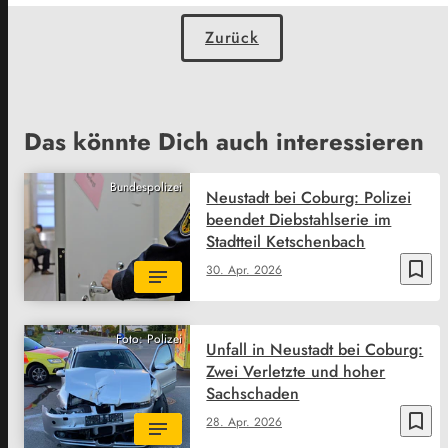
Zurück
Das könnte Dich auch interessieren
Bundespolizei
Neustadt bei Coburg: Polizei
beendet Diebstahlserie im
Stadtteil Ketschenbach
bookmark_border
30. Apr. 2026
Foto: Polizei
Unfall in Neustadt bei Coburg:
Zwei Verletzte und hoher
Sachschaden
bookmark_border
28. Apr. 2026