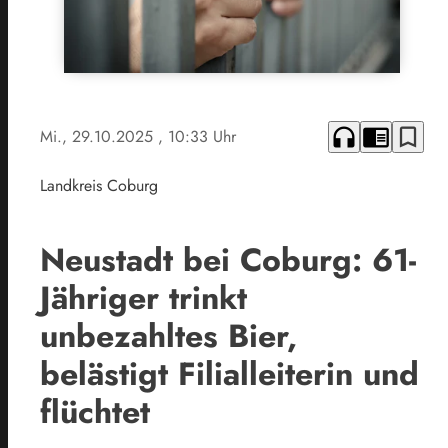
headphones
chrome_reader_mode
bookmark_border
Mi., 29.10.2025
, 10:33 Uhr
Landkreis Coburg
Neustadt bei Coburg: 61-
Jähriger trinkt
unbezahltes Bier,
belästigt Filialleiterin und
flüchtet