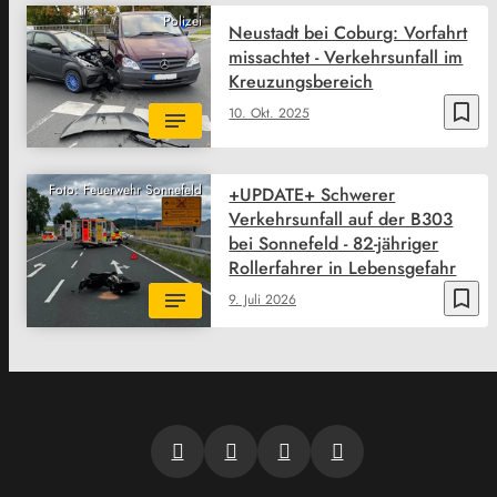
Polizei
Neustadt bei Coburg: Vorfahrt
missachtet - Verkehrsunfall im
Kreuzungsbereich
bookmark_border
10. Okt. 2025
Foto: Feuerwehr Sonnefeld
+UPDATE+ Schwerer
Verkehrsunfall auf der B303
bei Sonnefeld - 82-jähriger
Rollerfahrer in Lebensgefahr
bookmark_border
9. Juli 2026