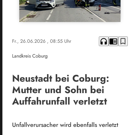
headphones
chrome_reader_mode
bookmark_border
Fr., 26.06.2026
, 08:55 Uhr
Landkreis Coburg
Neustadt bei Coburg:
Mutter und Sohn bei
Auffahrunfall verletzt
Unfallverursacher wird ebenfalls verletzt