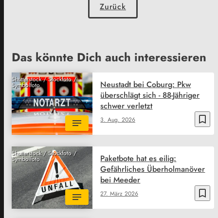
Zurück
Das könnte Dich auch interessieren
Shutterstock / Stockfoto /
Neustadt bei Coburg: Pkw
Symbolfoto
überschlägt sich - 88-Jähriger
schwer verletzt
bookmark_border
3. Aug. 2026
Shutterstock / Stockfoto /
Paketbote hat es eilig:
Symbolfoto
Gefährliches Überholmanöver
bei Meeder
bookmark_border
27. März 2026