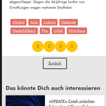
abgeschleppt. Gegen die 46-Jährige laufen nun
Ermittlungen wegen mehrerer Straftaten.
Alkohol
Auto
Coburg
Gebäude
Niederfüllbach
Pkw
Unfall
Wohnhaus
Zurück
Das könnte Dich auch interessieren
+UPDATE+ Crash zwischen