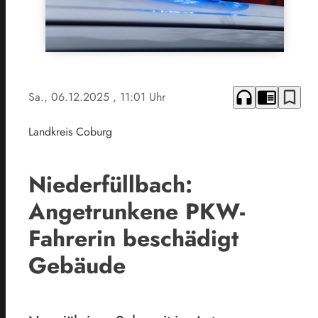
headphones
chrome_reader_mode
bookmark_border
Sa., 06.12.2025
, 11:01 Uhr
Landkreis Coburg
Niederfüllbach:
Angetrunkene PKW-
Fahrerin beschädigt
Gebäude