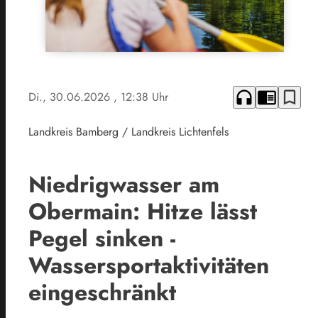
headphones
chrome_reader_mode
bookmark_border
Di., 30.06.2026
, 12:38 Uhr
Landkreis Bamberg / Landkreis Lichtenfels
Niedrigwasser am
Obermain: Hitze lässt
Pegel sinken -
Wassersportaktivitäten
eingeschränkt