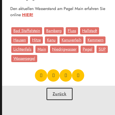
Den aktuellen Wasserstand am Pegel Main erfahren Sie
online
HIER!
Bad Staffelstein
Bamberg
Fluss
Hallstadt
Hausen
Hitze
Kanu
Kanuverleih
Kemmern
Lichtenfels
Main
Niedrigwasser
Pegel
SUP
Wasserpegel
Zurück