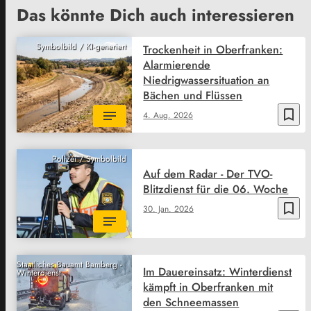
Das könnte Dich auch interessieren
Symbolbild / KI-generiert
Trockenheit in Oberfranken:
Alarmierende
Niedrigwassersituation an
Bächen und Flüssen
bookmark_border
4. Aug. 2026
Polizei / Symbolbild
Auf dem Radar - Der TVO-
Blitzdienst für die 06. Woche
bookmark_border
30. Jan. 2026
Staatliches Bauamt Bamberg -
Im Dauereinsatz: Winterdienst
Winterdienst
kämpft in Oberfranken mit
den Schneemassen