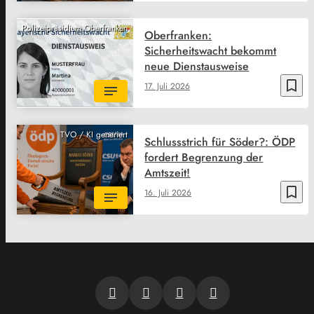
Polizeipräsidium Oberfranken
Oberfranken:
Sicherheitswacht bekommt
neue Dienstausweise
bookmark_border
17. Juli 2026
TVO / KI generiert
Schlussstrich für Söder?: ÖDP
fordert Begrenzung der
Amtszeit!
bookmark_border
16. Juli 2026