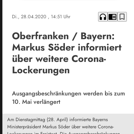
headphones
chrome_reader_mode
bookmark_border
Di., 28.04.2020
, 14:51 Uhr
Oberfranken / Bayern:
Markus Söder informiert
über weitere Corona-
Lockerungen
Ausgangsbeschränkungen werden bis zum
10. Mai verlängert
Am Dienstagmittag (28. April) informierte Bayerns
Ministerpräsident Markus Söder über weitere Corona-
Lockerungen im Freistaat. Die Ausgangsbeschränkungen