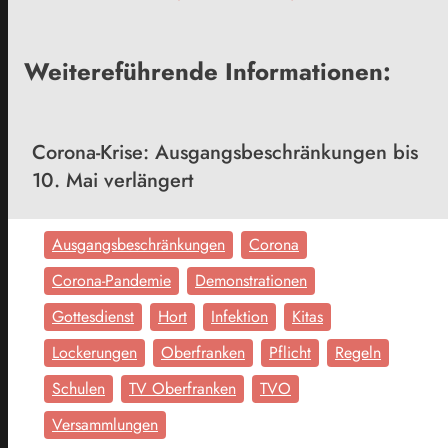
Weitereführende Informationen:
Corona-Krise: Ausgangsbeschränkungen bis
10. Mai verlängert
Ausgangsbeschränkungen
Corona
Corona-Pandemie
Demonstrationen
Gottesdienst
Hort
Infektion
Kitas
Lockerungen
Oberfranken
Pflicht
Regeln
Schulen
TV Oberfranken
TVO
Versammlungen