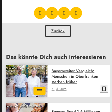
Zurück
Das könnte Dich auch interessieren
Shutterstock / Stockfoto /
Bayernweiter Vergleich:
Symbolbild
Menschen in Oberfranken
sterben früher
bookmark_border
7. Juli 2026
Shutterstock/Stockfoto/Symbolbild
Bayern: Rund 1,6 Millionen