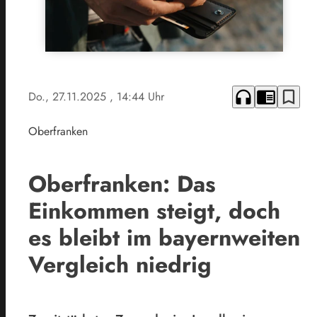
headphones
chrome_reader_mode
bookmark_border
Do., 27.11.2025
, 14:44 Uhr
Oberfranken
Oberfranken: Das
Einkommen steigt, doch
es bleibt im bayernweiten
Vergleich niedrig