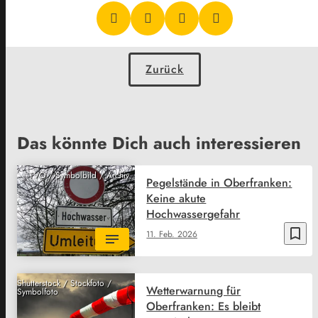
Zurück
Das könnte Dich auch interessieren
TVO / Symbolbild / Archiv
Pegelstände in Oberfranken:
Keine akute
Hochwassergefahr
bookmark_border
11. Feb. 2026
Shutterstock / Stockfoto /
Wetterwarnung für
Symbolfoto
Oberfranken: Es bleibt