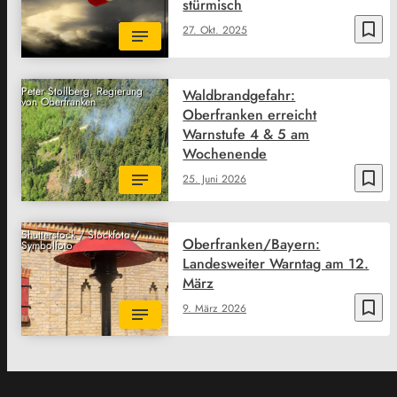
stürmisch
bookmark_border
27. Okt. 2025
Peter Stollberg, Regierung
Waldbrandgefahr:
von Oberfranken
Oberfranken erreicht
Warnstufe 4 & 5 am
Wochenende
bookmark_border
25. Juni 2026
Shutterstock / Stockfoto /
Oberfranken/Bayern:
Symbolfoto
Landesweiter Warntag am 12.
März
bookmark_border
9. März 2026