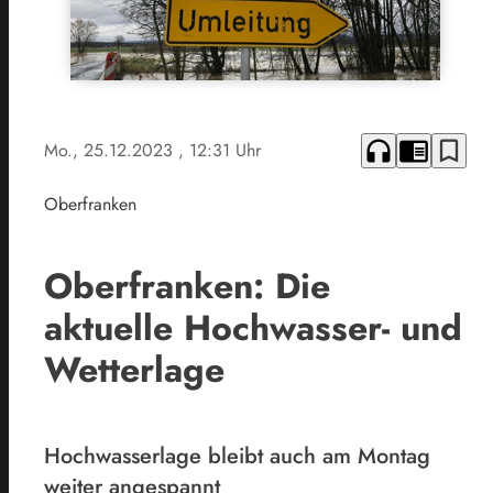
headphones
chrome_reader_mode
bookmark_border
Mo., 25.12.2023
, 12:31 Uhr
Oberfranken
Oberfranken: Die
aktuelle Hochwasser- und
Wetterlage
Hochwasserlage bleibt auch am Montag
weiter angespannt