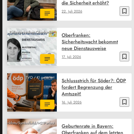
die Sicherheit erhöht?
bookmark_border
22. Juli 2026
Polizeipräsidium Oberfranken
Oberfranken:
Sicherheitswacht bekommt
neue Dienstausweise
bookmark_border
17. Juli 2026
TVO / KI generiert
Schlussstrich für Söder?: ÖDP
fordert Begrenzung der
Amtszeit!
bookmark_border
16. Juli 2026
ck/Stockfoto/Symbolbild/M21Perfect
Geburtenrate in Bayern:
Oberfranken auf dem letzten