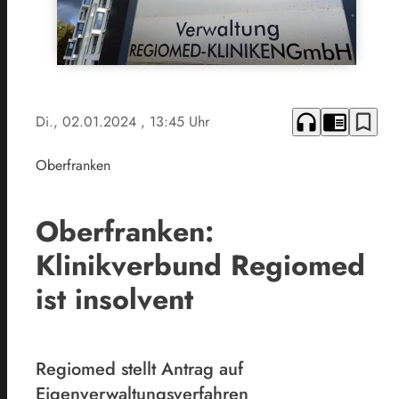
headphones
chrome_reader_mode
bookmark_border
Di., 02.01.2024
, 13:45 Uhr
Oberfranken
Oberfranken:
Klinikverbund Regiomed
ist insolvent
Regiomed stellt Antrag auf
Eigenverwaltungsverfahren