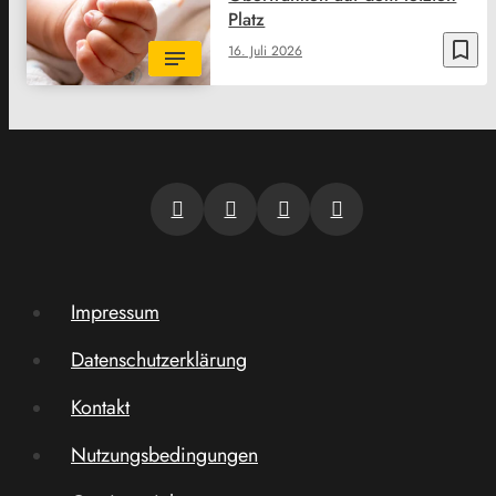
Platz
bookmark_border
16. Juli 2026
Impressum
Datenschutzerklärung
Kontakt
Nutzungsbedingungen