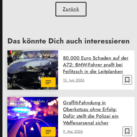
Zurück
Das könnte Dich auch interessieren
FFW Köditz
80.000 Euro Schaden auf der
A72: BMW-Fahrer prallt bei
Feilitzsch in die Leitplanken
bookmark_border
13. Juni 2026
Shutterstock / Stockfoto /
Graffiti-Fahndung in
Symbolbild
Oberkotzau ohne Erfolg:
Dafür stellt die Polizei ein
Waffenarsenal sicher
bookmark_border
9. Mai 2026