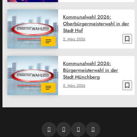
Kommunalwahl 2026:
Oberbürgermeisterwahl in der
Stadt Hof
bookmark_border
2. März 2026
Kommunalwahl 2026:
Bürgermeisterwahl in der
Stadt Münchberg
bookmark_border
2. März 2026