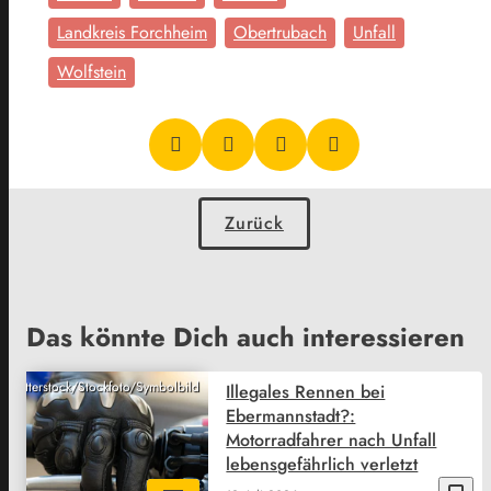
Landkreis Forchheim
Obertrubach
Unfall
Wolfstein
Zurück
Das könnte Dich auch interessieren
Shutterstock/Stockfoto/Symbolbild
Illegales Rennen bei
Ebermannstadt?:
Motorradfahrer nach Unfall
lebensgefährlich verletzt