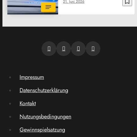
bookmark_border
21. Juni 2026
Impressum
Datenschutzerklärung
Kontakt
Nutzungsbedingungen
Gewinnspielsatzung