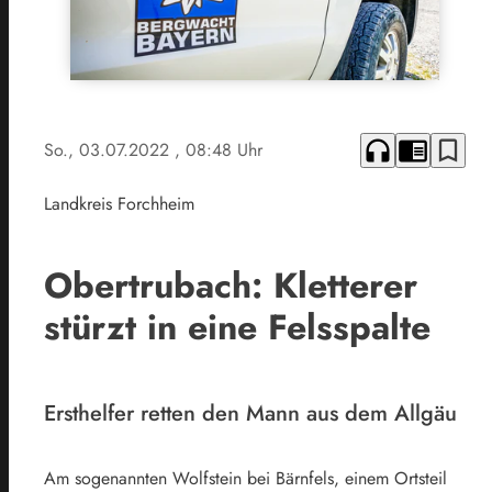
headphones
chrome_reader_mode
bookmark_border
So., 03.07.2022
, 08:48 Uhr
Landkreis Forchheim
Obertrubach: Kletterer
stürzt in eine Felsspalte
Ersthelfer retten den Mann aus dem Allgäu
Am sogenannten Wolfstein bei Bärnfels, einem Ortsteil