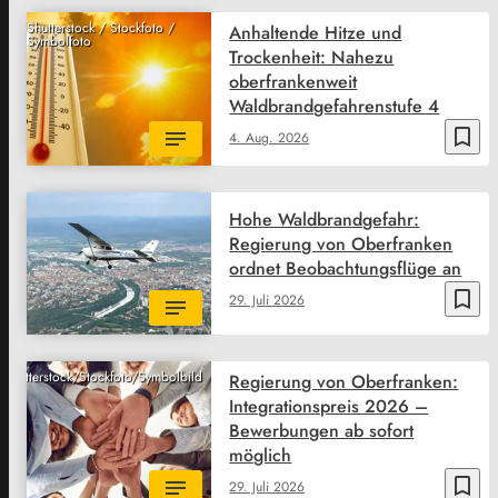
Shutterstock / Stockfoto /
Anhaltende Hitze und
Symbolfoto
Trockenheit: Nahezu
oberfrankenweit
Waldbrandgefahrenstufe 4
bookmark_border
4. Aug. 2026
Hohe Waldbrandgefahr:
Regierung von Oberfranken
ordnet Beobachtungsflüge an
bookmark_border
29. Juli 2026
Shutterstock/Stockfoto/Symbolbild
Regierung von Oberfranken:
Integrationspreis 2026 –
Bewerbungen ab sofort
möglich
bookmark_border
29. Juli 2026