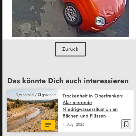
Zurück
Das könnte Dich auch interessieren
Symbolbild / KI-generiert
Trockenheit in Oberfranken:
Alarmierende
Niedrigwassersituation an
Bächen und Flüssen
bookmark_border
4. Aug. 2026