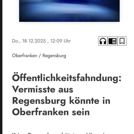
headphones
chrome_reader_mode
bookmark_border
Do., 18.12.2025
, 12:09 Uhr
Oberfranken / Regensburg
Öffentlichkeitsfahndung:
Vermisste aus
Regensburg könnte in
Oberfranken sein