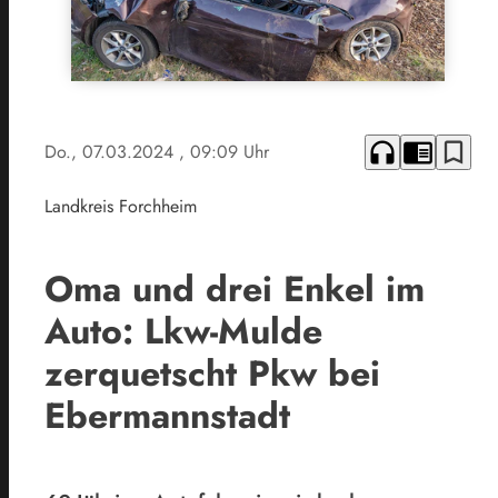
headphones
chrome_reader_mode
bookmark_border
Do., 07.03.2024
, 09:09 Uhr
Landkreis Forchheim
Oma und drei Enkel im
Auto: Lkw-Mulde
zerquetscht Pkw bei
Ebermannstadt