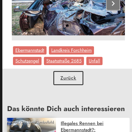
chevron_right
Ebermannstadt
Landkreis Forchheim
Schutzengel
Staatsstraße 2685
Unfall
Zurück
Das könnte Dich auch interessieren
Shutterstock/Stockfoto/Symbolbild
Illegales Rennen bei
Ebermannstadt?: