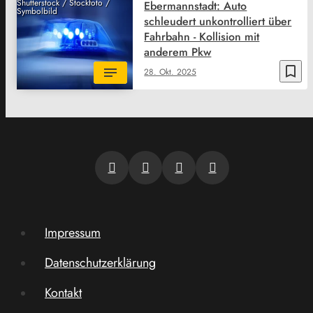
Shutterstock / Stockfoto /
Ebermannstadt: Auto
Symbolbild
schleudert unkontrolliert über
Fahrbahn - Kollision mit
anderem Pkw
bookmark_border
28. Okt. 2025
Impressum
Datenschutzerklärung
Kontakt