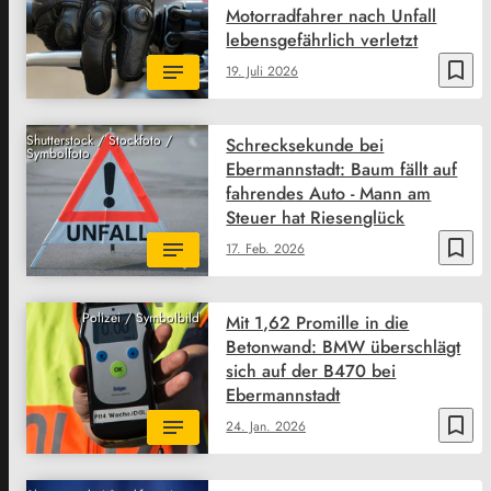
Motorradfahrer nach Unfall
lebensgefährlich verletzt
bookmark_border
19. Juli 2026
Shutterstock / Stockfoto /
Schrecksekunde bei
Symbolfoto
Ebermannstadt: Baum fällt auf
fahrendes Auto - Mann am
Steuer hat Riesenglück
bookmark_border
17. Feb. 2026
Polizei / Symbolbild
Mit 1,62 Promille in die
Betonwand: BMW überschlägt
sich auf der B470 bei
Ebermannstadt
bookmark_border
24. Jan. 2026