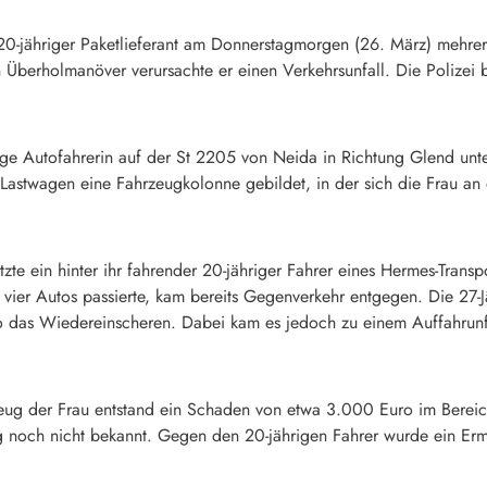
 20-jähriger Paketlieferant am Donnerstagmorgen (26. März) mehre
 Überholmanöver verursachte er einen Verkehrsunfall. Die Polizei 
ge Autofahrerin auf der St 2205 von Neida in Richtung Glend unt
 Lastwagen eine Fahrzeugkolonne gebildet, in der sich die Frau an d
tzte ein hinter ihr fahrender 20-jähriger Fahrer eines Hermes-Trans
vier Autos passierte, kam bereits Gegenverkehr entgegen. Die 27-Jä
o das Wiedereinscheren. Dabei kam es jedoch zu einem Auffahrunf
ug der Frau entstand ein Schaden von etwa 3.000 Euro im Bereic
ng noch nicht bekannt. Gegen den 20-jährigen Fahrer wurde ein Er