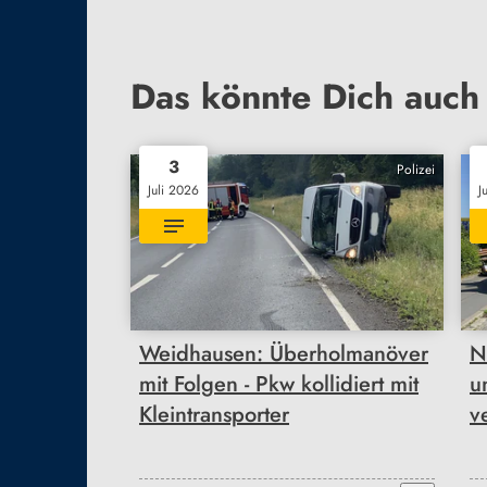
Das könnte Dich auch 
3
Polizei
Juli 2026
J
Weidhausen: Überholmanöver
N
mit Folgen - Pkw kollidiert mit
u
Kleintransporter
ve