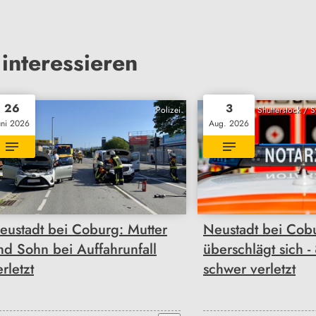
interessieren
26
3
Polizei
Shutterstock / 
uni 2026
Aug. 2026
eustadt bei Coburg: Mutter
Neustadt bei Cob
nd Sohn bei Auffahrunfall
überschlägt sich -
rletzt
schwer verletzt