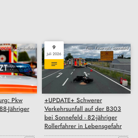
9
Stockfoto / Symbolfoto
Foto: Feuerwehr Sonnefeld
Juli 2026
urg: Pkw
+UPDATE+ Schwerer
 88-Jähriger
Verkehrsunfall auf der B303
bei Sonnefeld - 82-jähriger
Rollerfahrer in Lebensgefahr