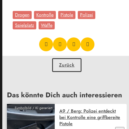
Drogen
Kontrolle
Pistole
Polizei
Spielplatz
Waffe
Zurück
Das könnte Dich auch interessieren
Symbolbild / KI generiert
A9 / Berg: Polizei entdeckt
bei Kontrolle eine griffbereite
Pistole