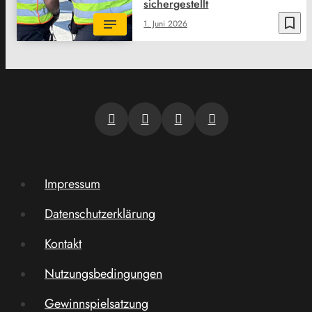
sichergestellt
bookmark_border
1. Juni 2026
Impressum
Datenschutzerklärung
Kontakt
Nutzungsbedingungen
Gewinnspielsatzung