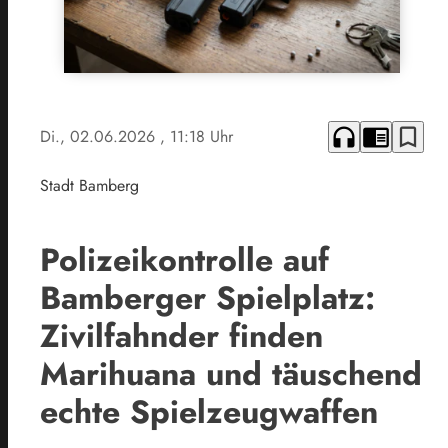
headphones
chrome_reader_mode
bookmark_border
Di., 02.06.2026
, 11:18 Uhr
Stadt Bamberg
Polizeikontrolle auf
Bamberger Spielplatz:
Zivilfahnder finden
Marihuana und täuschend
echte Spielzeugwaffen