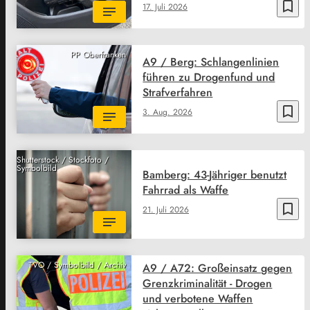
bookmark_border
17. Juli 2026
PP Oberfranken
A9 / Berg: Schlangenlinien
führen zu Drogenfund und
Strafverfahren
bookmark_border
3. Aug. 2026
Shutterstock / Stockfoto /
Symbolbild
Bamberg: 43-Jähriger benutzt
Fahrrad als Waffe
bookmark_border
21. Juli 2026
TVO / Symbolbild / Archiv
A9 / A72: Großeinsatz gegen
Grenzkriminalität - Drogen
und verbotene Waffen