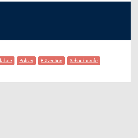
lakate
Polizei
Prävention
Schockanrufe