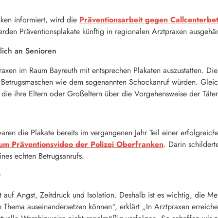
ken informiert, wird die
Präventionsarbeit gegen Callcenterbe
erden Präventionsplakate künftig in regionalen Arztpraxen ausgehä
hlich an Senioren
tpraxen im Raum Bayreuth mit entsprechen Plakaten auszustatten. Di
r Betrugsmaschen wie dem sogenannten Schockanruf würden. Gleichz
, die ihre Eltern oder Großeltern über die Vorgehensweise der Täte
 waren die Plakate bereits im vergangenen Jahr Teil einer erfolgre
 zum Präventionsvideo der Polizei Oberfranken
. Darin schilder
ines echten Betrugsanrufs.
t
t auf Angst, Zeitdruck und Isolation. Deshalb ist es wichtig, die 
m Thema auseinandersetzen können“, erklärt „In Arztpraxen erreich