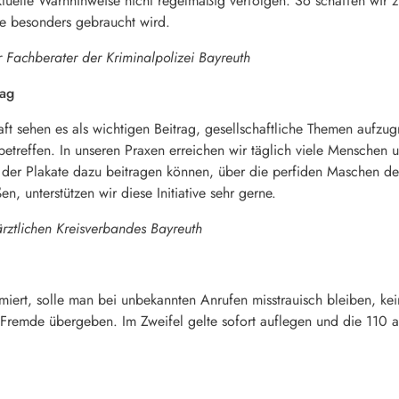
tuelle Warnhinweise nicht regelmäßig verfolgen. So schaffen wir z
ie besonders gebraucht wird.
r Fachberater der Kriminalpolizei Bayreuth
rag
ft sehen es als wichtigen Beitrag, gesellschaftliche Themen aufzug
 betreffen. In unseren Praxen erreichen wir täglich viele Menschen 
der Plakate dazu beitragen können, über die perfiden Maschen de
n, unterstützen wir diese Initiative sehr gerne.
ärztlichen Kreisverbandes Bayreuth
miert, solle man bei unbekannten Anrufen misstrauisch bleiben, k
remde übergeben. Im Zweifel gelte sofort auflegen und die 110 a