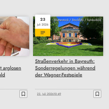
23
Shutterstock / Stockfoto / Symbolbild
Juli 2026
Straßenverkehr in Bayreuth:
t arglosen
Sonderregelungen während
old
der Wagner-Festspiele
bookmark_border
bookmark_border
23. Juli 2026
10:49