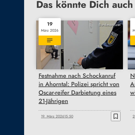
Das könnte Dich auch 
19
Bundespolizei
März 2026
M
Festnahme nach Schockanruf
N
in Ahorntal: Polizei spricht von
A
Oscar-reifer Darbietung eines
w
21-Jährigen
bookmark_border
19. März 2026
15:50
2