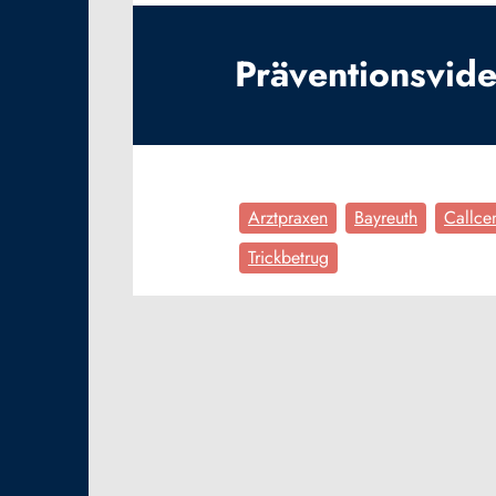
Präventionsvide
Arztpraxen
Bayreuth
Callce
Trickbetrug