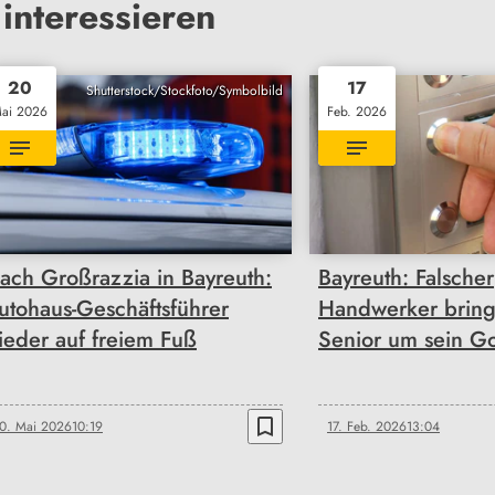
interessieren
20
17
Shutterstock/Stockfoto/Symbolbild
ai 2026
Feb. 2026
ach Großrazzia in Bayreuth:
Bayreuth: Falscher
utohaus-Geschäftsführer
Handwerker bring
ieder auf freiem Fuß
Senior um sein G
bookmark_border
0. Mai 2026
10:19
17. Feb. 2026
13:04