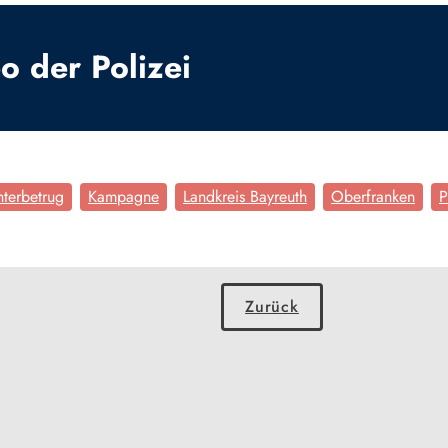
o der Polizei
nterbetrug
Kampagne
Landkreis Bayreuth
Oberfranken
P
Zurück