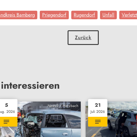
andkreis Bamberg
Priegendorf
Rugendorf
Unfall
Verletz
Zurück
interessieren
5
21
News5 / Merzbach
ug. 2026
Juli 2026