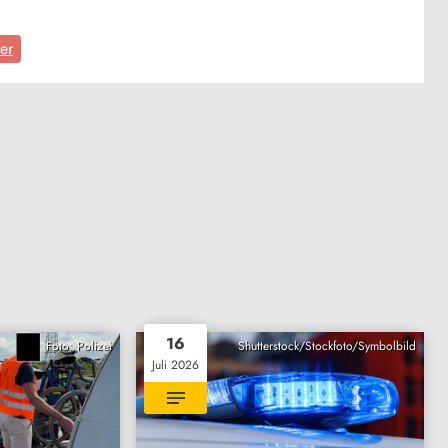
ter
16
Foto: Polizei
Shutterstock/Stockfoto/Symbolbild
Juli 2026