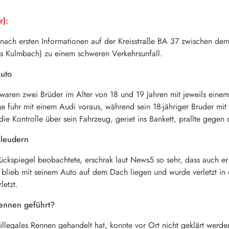
r):
nach ersten Informationen auf der Kreisstraße BA 37 zwischen de
s Kulmbach) zu einem schweren Verkehrsunfall.
Auto
 waren zwei Brüder im Alter von 18 und 19 Jahren mit jeweils ein
e fuhr mit einem Audi voraus, während sein 18-jähriger Bruder mit
 die Kontrolle über sein Fahrzeug, geriet ins Bankett, prallte gege
hleudern
Rückspiegel beobachtete, erschrak laut News5 so sehr, dass auch e
 blieb mit seinem Auto auf dem Dach liegen und wurde verletzt in 
letzt.
Rennen geführt?
llegales Rennen gehandelt hat, konnte vor Ort nicht geklärt werd