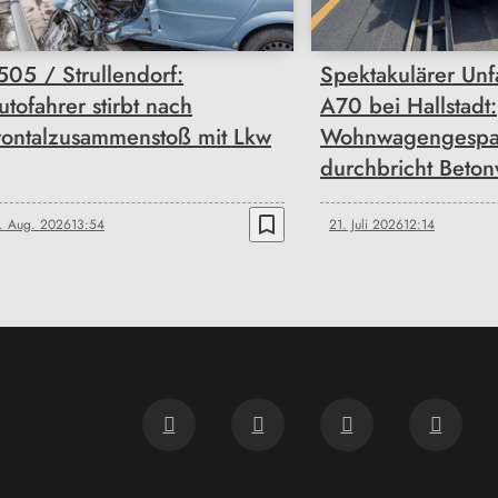
505 / Strullendorf:
Spektakulärer Unfa
utofahrer stirbt nach
A70 bei Hallstadt:
rontalzusammenstoß mit Lkw
Wohnwagengesp
durchbricht Beto
bookmark_border
. Aug. 2026
13:54
21. Juli 2026
12:14