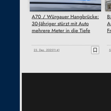
A70 / Würgauer Hangbrücke:
B
30-Jähriger stürzt mit Auto
A
mehrere Meter in die Tiefe
F
bookmark_border
23. Dez. 2025
11:41
5