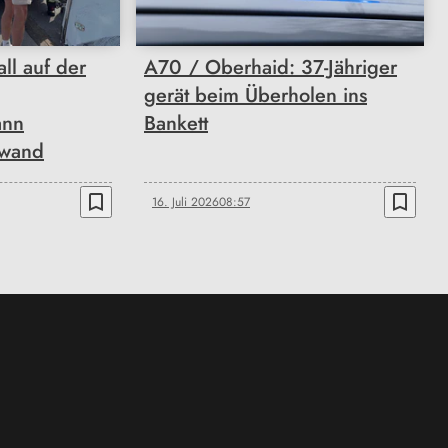
ll auf der
A70 / Oberhaid: 37-Jähriger
gerät beim Überholen ins
ann
Bankett
nwand
bookmark_border
bookmark_border
16. Juli 2026
08:57