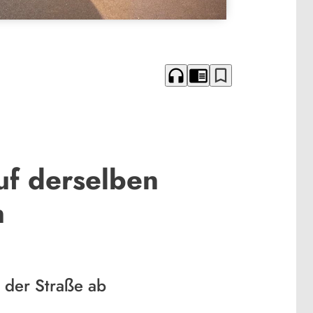
headphones
chrome_reader_mode
bookmark_border
uf derselben
n
 der Straße ab