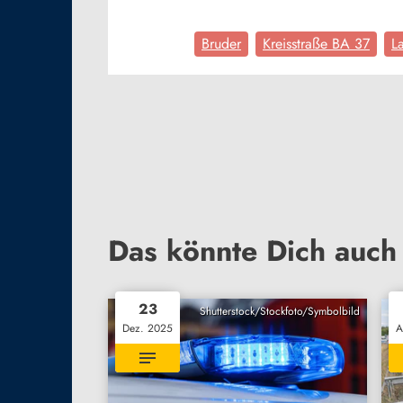
Bruder
Kreisstraße BA 37
L
Das könnte Dich auch 
23
Shutterstock/Stockfoto/Symbolbild
Dez. 2025
A