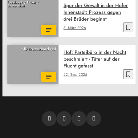
Facebook / Privat /
Spur der Gewalt in der Hofer
Screenshot
Innenstadt: Prozess gegen
drei Brüder beginnt
bookmark_border
5. März 2026
AfD Kreisverband Hof
Hof: Parteibüro in der Nacht
beschmiert - Täter auf der
Flucht gefasst
bookmark_border
22. Sep. 2025