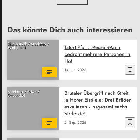
Das könnte Dich auch interessieren
Shutterstock / Stockfoto /
Tatort Pfarr: Messer-Mann
Symbolbild
bedroht mehrere Personen in
Hof
bookmark_border
13. Juni 2026
Facebook / Privat /
Brutaler Übergriff nach Streit
Screenshot
in Hofer Eisdiele: Drei Brüder
eskalieren - Insgesamt sechs
Verletzte!
bookmark_border
2. Sep. 2025