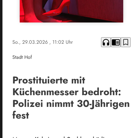
headphones
chrome_reader_mode
bookmark_border
So., 29.03.2026
, 11:02 Uhr
Stadt Hof
Prostituierte mit
Küchenmesser bedroht:
Polizei nimmt 30-Jährigen
fest