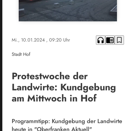
headphones
chrome_reader_mode
bookmark_border
Mi., 10.01.2024
, 09:20 Uhr
Stadt Hof
Protestwoche der
Landwirte: Kundgebung
am Mittwoch in Hof
Programmtipp: Kundgebung der Landwirte
heute in "Oberfranken Aktuell"