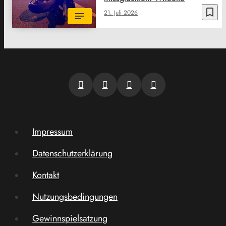
bookmark_border
21. Juli 2026
Impressum
Datenschutzerklärung
Kontakt
Nutzungsbedingungen
Gewinnspielsatzung