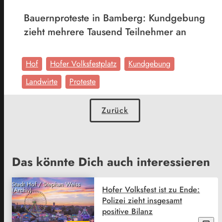
Bauernproteste in Bamberg: Kundgebung
zieht mehrere Tausend Teilnehmer an
Hof
Hofer Volksfestplatz
Kundgebung
Landwirte
Proteste
Zurück
Das könnte Dich auch interessieren
Stadt Hof / Stephan Weiss
Hofer Volksfest ist zu Ende:
(Archiv)
Polizei zieht insgesamt
positive Bilanz