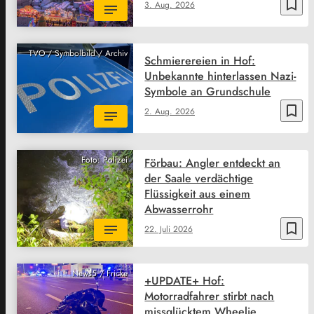
bookmark_border
3. Aug. 2026
TVO / Symbolbild / Archiv
Schmierereien in Hof:
Unbekannte hinterlassen Nazi-
Symbole an Grundschule
bookmark_border
2. Aug. 2026
Foto: Polizei
Förbau: Angler entdeckt an
der Saale verdächtige
Flüssigkeit aus einem
Abwasserrohr
bookmark_border
22. Juli 2026
News5 / Fricke
+UPDATE+ Hof:
Motorradfahrer stirbt nach
missglücktem Wheelie