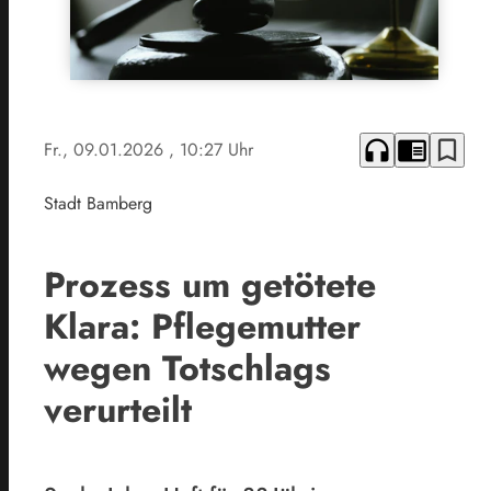
headphones
chrome_reader_mode
bookmark_border
Fr., 09.01.2026
, 10:27 Uhr
Stadt Bamberg
Prozess um getötete
Klara: Pflegemutter
wegen Totschlags
verurteilt