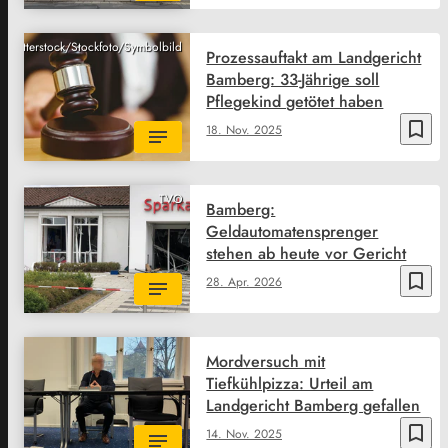
Shutterstock/Stockfoto/Symbolbild
Prozessauftakt am Landgericht
Bamberg: 33-Jährige soll
Pflegekind getötet haben
bookmark_border
18. Nov. 2025
TVO
Bamberg:
Geldautomatensprenger
stehen ab heute vor Gericht
bookmark_border
28. Apr. 2026
Mordversuch mit
Tiefkühlpizza: Urteil am
Landgericht Bamberg gefallen
bookmark_border
14. Nov. 2025