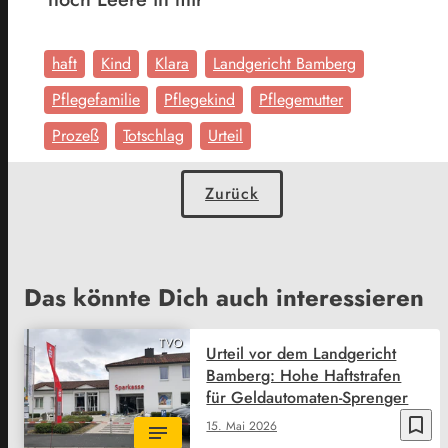
haft
Kind
Klara
Landgericht Bamberg
Pflegefamilie
Pflegekind
Pflegemutter
Prozeß
Totschlag
Urteil
Zurück
Das könnte Dich auch interessieren
TVO
Urteil vor dem Landgericht
Bamberg: Hohe Haftstrafen
für Geldautomaten-Sprenger
bookmark_border
15. Mai 2026