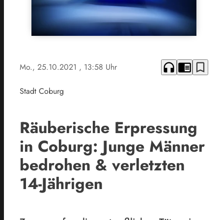
headphones
chrome_reader_mode
bookmark_border
Mo., 25.10.2021
, 13:58 Uhr
Stadt Coburg
Räuberische Erpressung
in Coburg: Junge Männer
bedrohen & verletzten
14-Jährigen