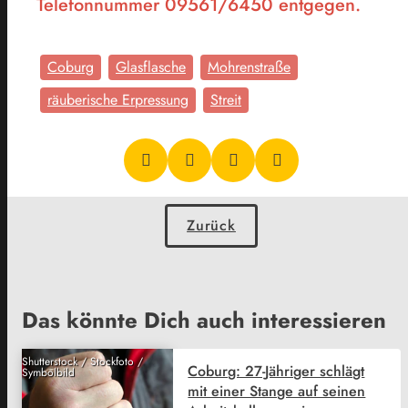
Telefonnummer 09561/6450 entgegen.
Coburg
Glasflasche
Mohrenstraße
räuberische Erpressung
Streit
Zurück
Das könnte Dich auch interessieren
Shutterstock / Stockfoto /
Coburg: 27-Jähriger schlägt
Symbolbild
mit einer Stange auf seinen