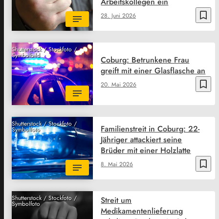
Arbeitskollegen ein
bookmark_border
28. Juni 2026
Shutterstock / Stockfoto /
Symbolbild
Coburg: Betrunkene Frau
greift mit einer Glasflasche an
bookmark_border
20. Mai 2026
Shutterstock / Stockfoto /
Familienstreit in Coburg: 22-
Symbolfoto
Jähriger attackiert seine
Brüder mit einer Holzlatte
bookmark_border
8. Mai 2026
Shutterstock / Stockfoto /
Streit um
Symbolfoto
Medikamentenlieferung