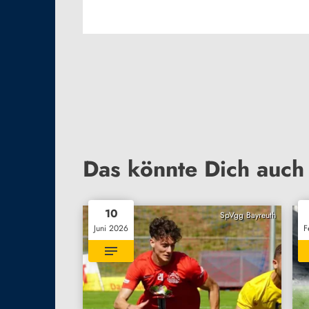
Das könnte Dich auch 
10
SpVgg Bayreuth
Juni 2026
F