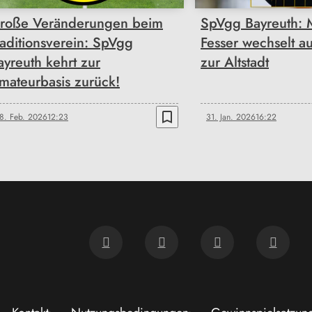
roße Veränderungen beim
SpVgg Bayreuth: 
raditionsverein: SpVgg
Fesser wechselt 
ayreuth kehrt zur
zur Altstadt
mateurbasis zurück!
bookmark_border
8. Feb. 2026
12:23
31. Jan. 2026
16:22