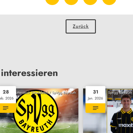
Zurück
interessieren
28
31
Shutterstock (Stockfoto) / SpVgg Bayreuth
SpVgg Bayreuth 
eb. 2026
Jan. 2026