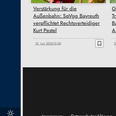
Verstärkung für die
G
Außenbahn: SpVgg Bayreuth
T
verpflichtet Rechtsverteidiger
B
Kurt Pestel
A
bookmark_border
10. Juni 2026
13:00
2