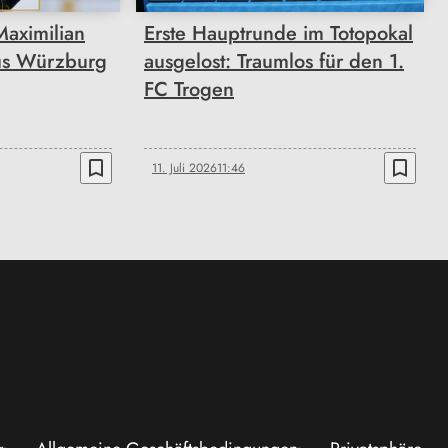
Maximilian
Erste Hauptrunde im Totopokal
aus Würzburg
ausgelost: Traumlos für den 1.
FC Trogen
bookmark_border
bookmark_border
11. Juli 2026
11:46