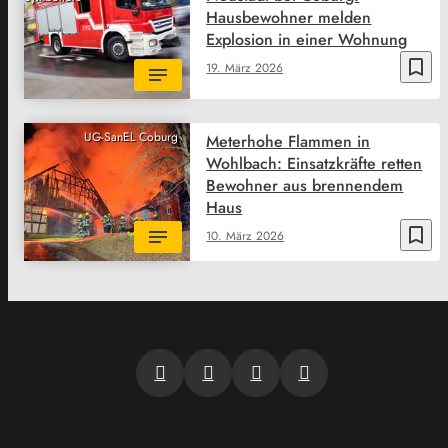
Hausbewohner melden
Explosion in einer Wohnung
bookmark_border
19. März 2026
UG-SanEL Coburg
Meterhohe Flammen in
Wohlbach: Einsatzkräfte retten
Bewohner aus brennendem
Haus
bookmark_border
10. März 2026