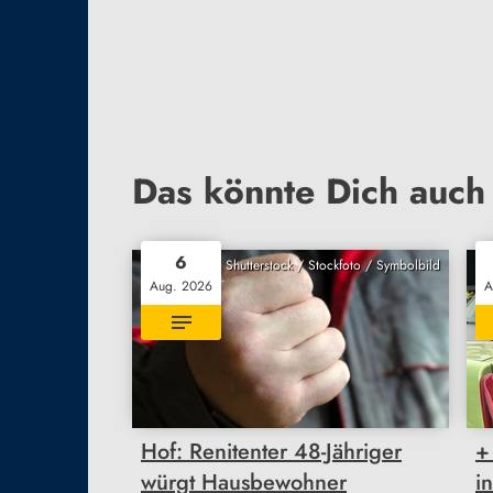
Das könnte Dich auch 
6
Shutterstock / Stockfoto / Symbolbild
Aug. 2026
A
Hof: Renitenter 48-Jähriger
+
würgt Hausbewohner
i