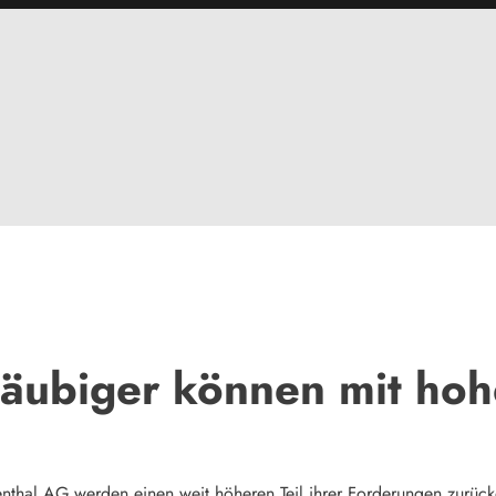
läubiger können mit ho
nthal AG werden einen weit höheren Teil ihrer Forderungen zurücker