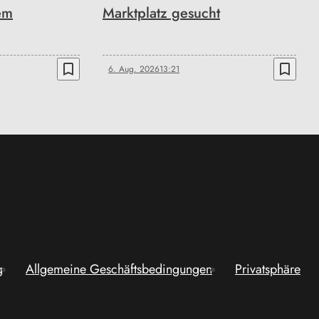
em
Marktplatz gesucht
bookmark_border
bookmark_border
6. Aug. 2026
13:21
g
Allgemeine Geschäftsbedingungen
Privatsphäre