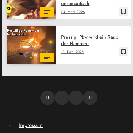
unromantisch
bookmark_border
24. März 2026
Freiwillige Feuerwehr
Rothenkirchen
Pressig: Pkw wird ein Raub
der Flammen
bookmark_border
18. Dez. 2025
Impressum