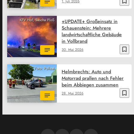
bookmark_border
1. Juli 2026
KFV Hof, Sascha Ploß
+UPDATE+ Großeinsatz in
Schauenstein: Mehrere
landwirtschaftliche Gebäude
in Vollbrand
bookmark_border
30. Mai 2026
Foto: Polizei
Helmbrechts: Auto und
Motorrad prallen nach Fehler
beim Abbiegen zusammen
bookmark_border
28. Mai 2026