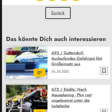
Zurück
Das könnte Dich auch interessieren
Shutterstock/Stockfoto/Symbolbild
A93 / Gattendorf:
Auslaufendes Gefahrgut löst
Großeinsatz aus
bookmark_border
24. Juli 2026
News5 / Fricke
A72 / Köditz: Nach
Aquaplaning - Pkw rast
ungebremst unter die
Leitplanke