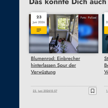
Das könnte Dich auch 
23
Foto: Polizei
Juni 2026
D
Blumenrod: Einbrecher
S
hinterlassen Spur der
B
Verwüstung
V
bookmark_border
23. Juni 2026
15:57
1