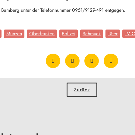
ei Bamberg unter der Telefonnummer 0951/9129-491 entgegen.
Münzen
Oberfranken
Polizei
Schmuck
Täter
TV O
Zurück