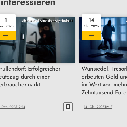
interessieren
1
14
Shutterstock/Stockfoto/Symbolbild
ez. 2025
Okt. 2025
trullendorf: Erfolgreicher
Wunsiedel: Treso
eutezug durch einen
erbeuten Geld u
erbrauchermarkt
im Wert von mehr
Zehntausend Euro
bookmark_border
. Dez. 2025
12:14
14. Okt. 2025
12:17