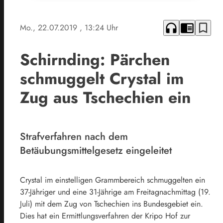
headphones
chrome_reader_mode
bookmark_border
Mo., 22.07.2019
, 13:24 Uhr
Schirnding: Pärchen
schmuggelt Crystal im
Zug aus Tschechien ein
Strafverfahren nach dem
Betäubungsmittelgesetz eingeleitet
Crystal im einstelligen Grammbereich schmuggelten ein
37-Jähriger und eine 31-Jährige am Freitagnachmittag (19.
Juli) mit dem Zug von Tschechien ins Bundesgebiet ein.
Dies hat ein Ermittlungsverfahren der Kripo Hof zur