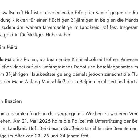
anwaltschaft Hof ist ein bedeutender Erfolg im Kampf gegen die Ra
ung klickten für einen flüchtigen 31-Jährigen in Belgien die Han
dem drei weitere Tatverdächtige im Landkreis Hof fest. Insgesamt
rgeld in fünfstelliger Höhe sicher.
 im März
de März ins Rollen, als Beamte der Kriminalpolizei Hof ein Anwese
tießen dabei auf ein umfangreiches Depot und beschlagnahmten m
em 31-jährigen Hausbesitzer gelang damals jedoch zunächst die Flu
ass der Mann Anfang Mai schließlich in Belgien lokalisiert und dort
en Razzien
riminalbeamten führte in den vergangenen Wochen zu weiteren Ver
ehen. Am 21. Mai 2026 holte die Polizei mit Unterstützung der Ber
e im Landkreis Hof. Bei diesem Großeinsatz stellten die Beamten e
ige im Alter von 23, 26 und 34 Jahren fest.