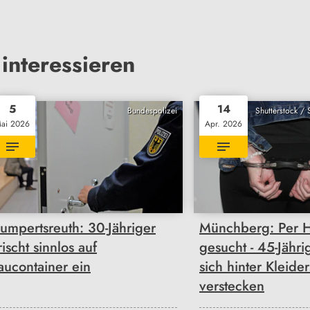
interessieren
5
14
Bundespolizei
Shutterstock /
ai 2026
Apr. 2026
umpertsreuth: 30-Jähriger
Münchberg: Per H
rischt sinnlos auf
gesucht - 45-Jähri
aucontainer ein
sich hinter Kleide
verstecken