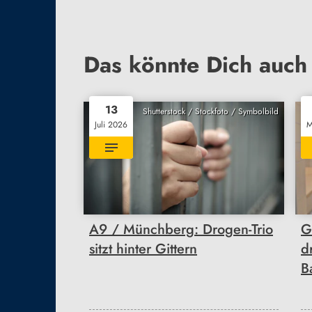
Das könnte Dich auch 
13
Shutterstock / Stockfoto / Symbolbild
Juli 2026
M
A9 / Münchberg: Drogen-Trio
G
sitzt hinter Gittern
d
B