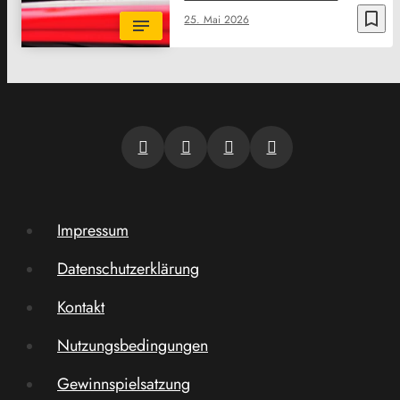
bookmark_border
25. Mai 2026
Impressum
Datenschutzerklärung
Kontakt
Nutzungsbedingungen
Gewinnspielsatzung