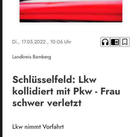
headphones
chrome_reader_mode
bookmark_border
Di., 17.05.2022
, 10:06 Uhr
Landkreis Bamberg
Schlüsselfeld: Lkw
kollidiert mit Pkw - Frau
schwer verletzt
Lkw nimmt Vorfahrt