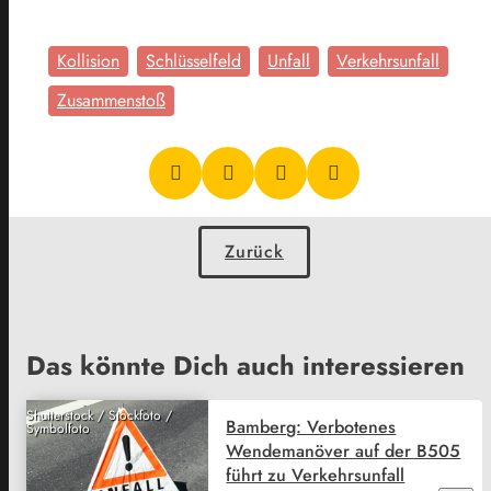
Kollision
Schlüsselfeld
Unfall
Verkehrsunfall
Zusammenstoß
Zurück
Das könnte Dich auch interessieren
Shutterstock / Stockfoto /
Bamberg: Verbotenes
Symbolfoto
Wendemanöver auf der B505
führt zu Verkehrsunfall