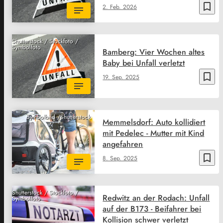
bookmark_border
2. Feb. 2026
Shutterstock / Stockfoto /
Symbolfoto
Bamberg: Vier Wochen altes
Baby bei Unfall verletzt
bookmark_border
19. Sep. 2025
Symbolbild /Shutterstock
Memmelsdorf: Auto kollidiert
mit Pedelec - Mutter mit Kind
angefahren
bookmark_border
8. Sep. 2025
Shutterstock / Stockfoto /
Redwitz an der Rodach: Unfall
Symbolfoto
auf der B173 - Beifahrer bei
Kollision schwer verletzt