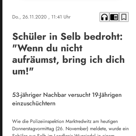
headphones
chrome_reader_mode
bookmark_border
Do., 26.11.2020
, 11:41 Uhr
Schüler in Selb bedroht:
"Wenn du nicht
aufräumst, bring ich dich
um!"
53-jähriger Nachbar versucht 19-Jährigen
einzuschüchtern
Wie die Polizeiinspektion Marktredwitz am heutigen
Donnerstagvormittag (26. November) meldete, wurde ein
Schüler aus Selb im Landkreis Wunsiedel in einem