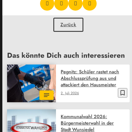
Zurück
Das könnte Dich auch interessieren
Bundespolizei
Pegnitz: Schüler rastet nach
Abschlussprüfung aus und
attackiert den Hausmeister
bookmark_border
2. Juli 2026
Kommunalwahl 2026:
Bürgermeisterwahl in der
Stadt Wunsiedel