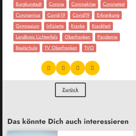
Burgkunstadt
Corona
Coronakrise
Coronatest
Coronavirus
Covid-19
Covid19
Erkrankung
Gymnasium
Infizierte
Kranke
Krankheit
Landkreis Lichtenfels
Oberfranken
Pandemie
Realschule
TV Oberfranken
TVO
Zurück
Das könnte Dich auch interessieren