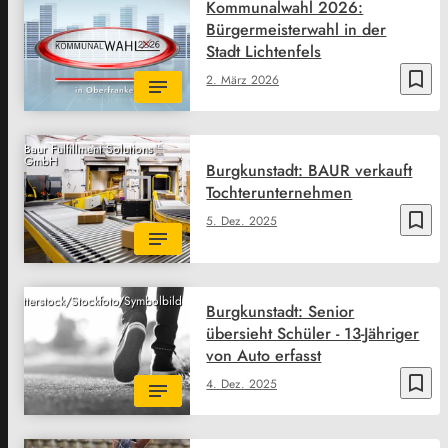
Kommunalwahl 2026:
Bürgermeisterwahl in der
Stadt Lichtenfels
bookmark_border
2. März 2026
Baur Fulfillment Solutions
GmbH
Burgkunstadt: BAUR verkauft
Tochterunternehmen
bookmark_border
5. Dez. 2025
Shutterstock/Stockfoto/Symbolbild
Burgkunstadt: Senior
übersieht Schüler - 13-Jähriger
von Auto erfasst
bookmark_border
4. Dez. 2025