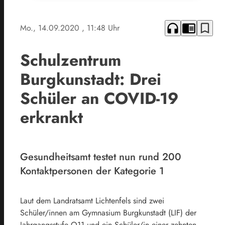
headphones
chrome_reader_mode
bookmark_border
Mo., 14.09.2020
, 11:48 Uhr
Schulzentrum
Burgkunstadt: Drei
Schüler an COVID-19
erkrankt
Gesundheitsamt testet nun rund 200
Kontaktpersonen der Kategorie 1
Laut dem Landratsamt Lichtenfels sind zwei
Schüler/innen am Gymnasium Burgkunstadt (LIF) der
Jahrgangsstufe Q11 und ein Schüler/in einer zehnten