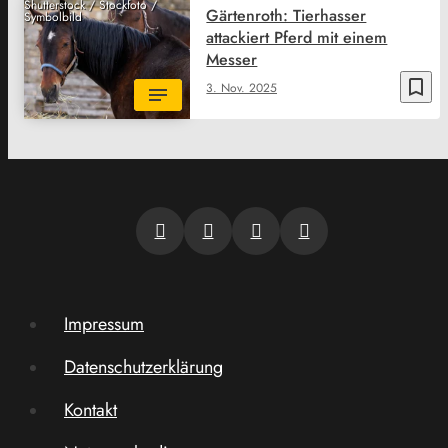
Shutterstock / Stockfoto /
Gärtenroth: Tierhasser
Symbolbild
attackiert Pferd mit einem
Messer
bookmark_border
3. Nov. 2025
Impressum
Datenschutzerklärung
Kontakt