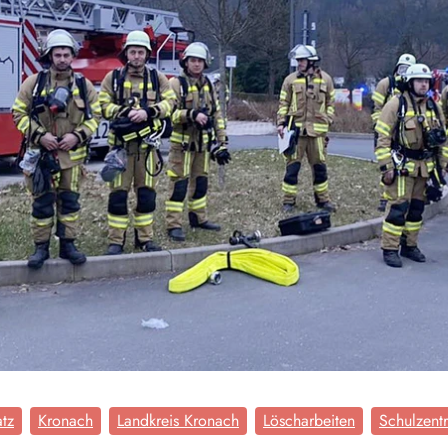
tz
Kronach
Landkreis Kronach
Löscharbeiten
Schulzent