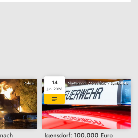
14
Polizei
Shutterstock / Stockfoto / Symbolfoto
Juni 2026
 nach
Igensdorf: 100.000 Euro