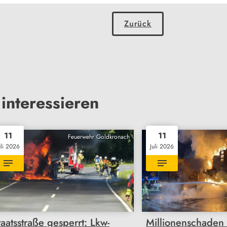
Zurück
interessieren
11
11
Feuerwehr Goldkronach
uli 2026
Juli 2026
taatsstraße gesperrt: Lkw-
Millionenschaden