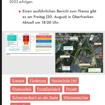
2023 erfolgen.
Einen ausführlichen Bericht zum Thema gibt
es am Freitag (20. August) in Oberfranken
Aktuell um 18:00 Uhr.
ZAE
Google Maps, Maxar Technologies,
eigene Bearbeitung
Energie
Förderung
Hochschule Hof
Photovoltaik
Porzellanfabrik
Projekt
Schwarzenbach an der Saale
Wärmespeicher