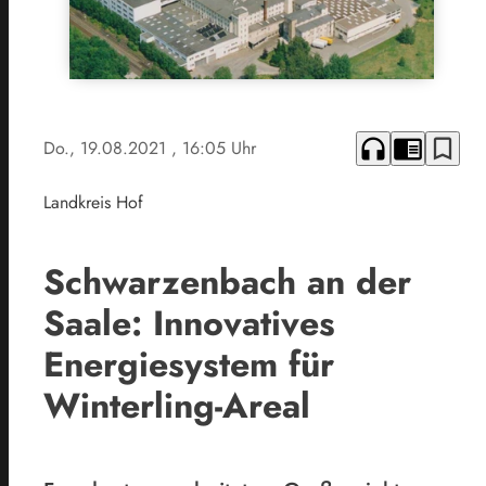
headphones
chrome_reader_mode
bookmark_border
Do., 19.08.2021
, 16:05 Uhr
Landkreis Hof
Schwarzenbach an der
Saale: Innovatives
Energiesystem für
Winterling-Areal