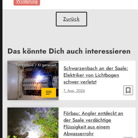
Winterling
Zurück
Das könnte Dich auch interessieren
Symbolbild / KI generiert
Schwarzenbach an der Saale:
Elektriker von Lichtbogen
schwer verletzt
bookmark_border
7. Aug. 2026
Foto: Polizei
Förbau: Angler entdeckt an
der Saale verdächtige
Flüssigkeit aus einem
Abwasserrohr