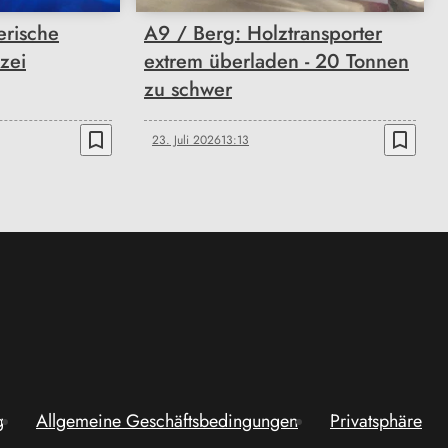
erische
A9 / Berg: Holztransporter
izei
extrem überladen - 20 Tonnen
zu schwer
bookmark_border
bookmark_border
23. Juli 2026
13:13
g
Allgemeine Geschäftsbedingungen
Privatsphäre