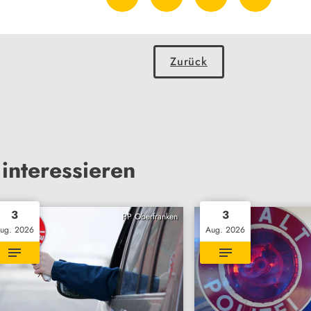
Zurück
interessieren
3
3
PP Oberfranken
ug. 2026
Aug. 2026