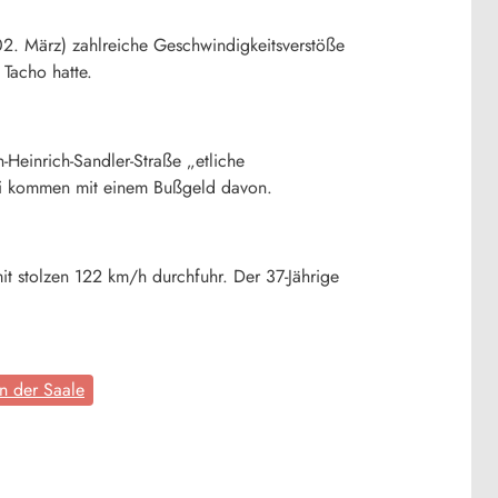
2. März) zahlreiche Geschwindigkeitsverstöße
 Tacho hatte.
n-Heinrich-Sandler-Straße „etliche
rei kommen mit einem Bußgeld davon.
t stolzen 122 km/h durchfuhr. Der 37-Jährige
n der Saale