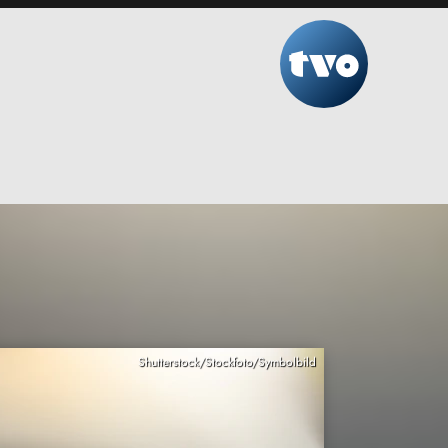
Shutterstock/Stockfoto/Symbolbild